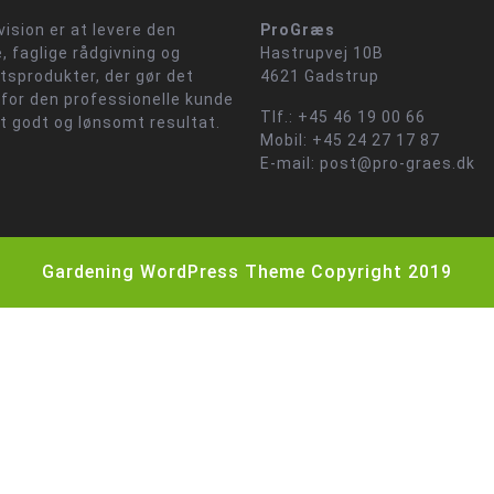
vision er at levere den
ProGræs
, faglige rådgivning og
Hastrupvej 10B
etsprodukter, der gør det
4621 Gadstrup
 for den professionelle kunde
Tlf.: +45 46 19 00 66
et godt og lønsomt resultat.
Mobil: +45 24 27 17 87
E-mail: post@pro-graes.dk
Gardening WordPress Theme
Copyright 2019
Scroll
Up