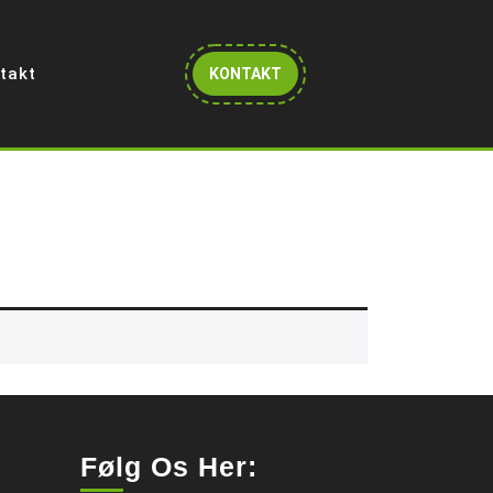
Get
takt
KONTAKT
A
Quote
Følg Os Her: