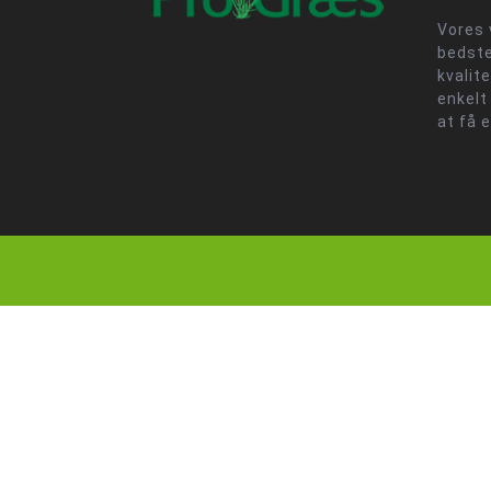
Vores 
bedste
kvalit
enkelt
at få 