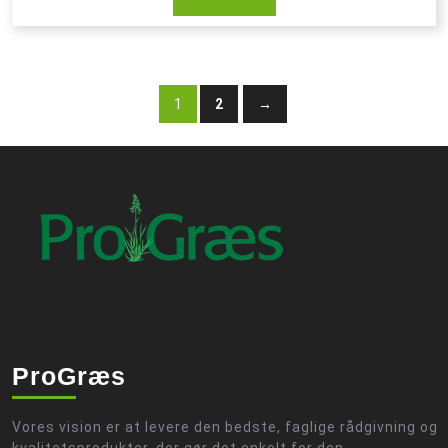
1
2
→
ProGræs
Vores vision er at levere den bedste, faglige rådgivning og