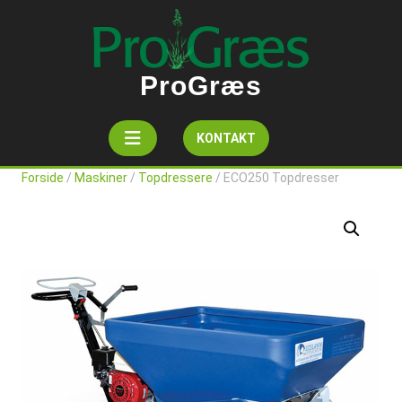
Skip
to
content
ProGræs
Open
Get
KONTAKT
A
Button
Quote
Forside
/
Maskiner
/
Topdressere
/ ECO250 Topdresser