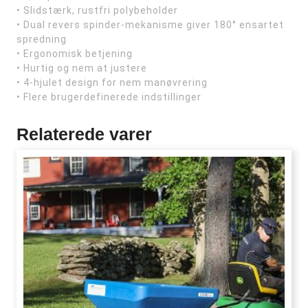
• Slidstærk, rustfri polybeholder
• Dual revers spinder-mekanisme giver 180° ensartet
spredning
• Ergonomisk betjening
• Hurtig og nem at justere
• 4-hjulet design for nem manøvrering
• Flere brugerdefinerede indstillinger
Relaterede varer