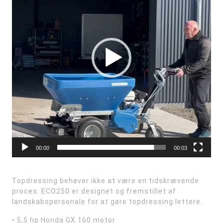
00:00
00:03
Topdressing behøver ikke at være en tidskrævende
proces. ECO250 er designet og fremstillet af
landskabspersonale for at gøre topdressing lettere.
• 5,5 hp Honda GX 160 motor