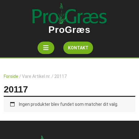
Skip
to
content
ProGræs
Open
Get
KONTAKT
A
Button
Quote
Forside
/ Vare Artikel nr. / 20117
20117
Ingen produkter blev fundet som matcher dit valg.