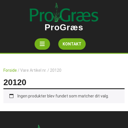
Skip
to
content
ProGræs
Open
Get
KONTAKT
A
Button
Quote
Forside
/ Vare Artikel nr. / 20120
20120
Ingen produkter blev fundet som matcher dit valg.