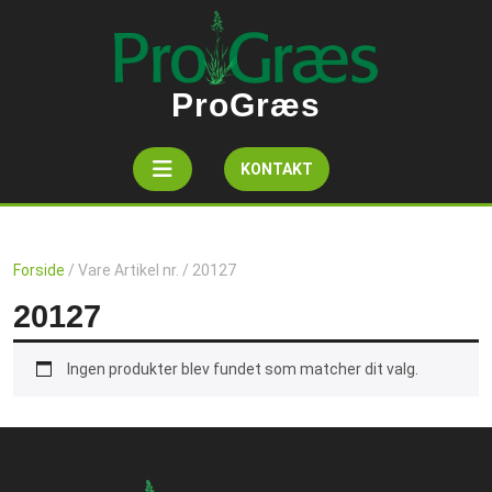
Skip
to
content
ProGræs
Open
Get
KONTAKT
A
Button
Quote
Forside
/ Vare Artikel nr. / 20127
20127
Ingen produkter blev fundet som matcher dit valg.