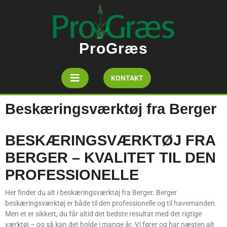
ProGræs
KONTAKT
Beskæringsværktøj fra Berger
BESKÆRINGSVÆRKTØJ FRA
BERGER – KVALITET TIL DEN
PROFESSIONELLE
Her finder du alt i beskæringsværktøj fra Berger. Berger
beskæringsværktøj er både til den professionelle og til havemanden.
Men et er sikkert, du får altid det bedste resultat med det rigtige
værktøj – og så kan det holde i mange år. Vi fører og har næsten alt