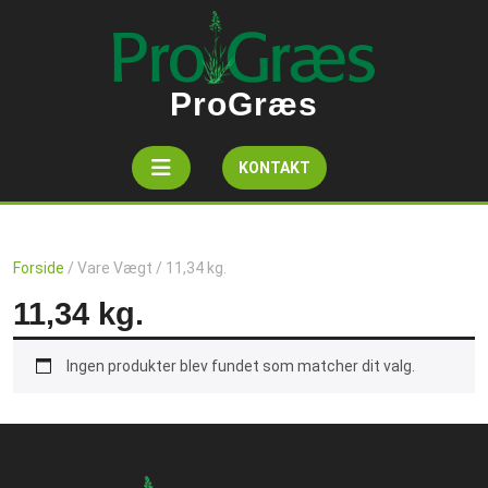
Skip
to
content
ProGræs
Open
Get
KONTAKT
A
Button
Quote
Forside
/ Vare Vægt / 11,34 kg.
11,34 kg.
Ingen produkter blev fundet som matcher dit valg.