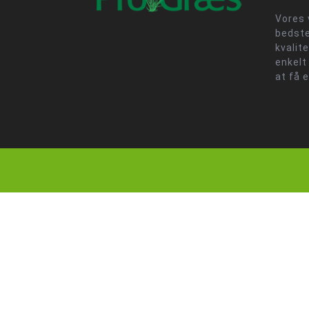
Vores 
bedste
kvalit
enkelt
at få 