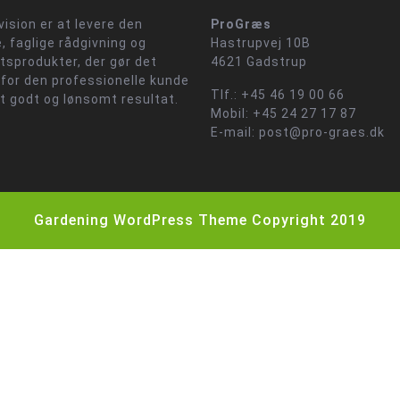
vision er at levere den
ProGræs
, faglige rådgivning og
Hastrupvej 10B
etsprodukter, der gør det
4621 Gadstrup
 for den professionelle kunde
Tlf.: +45 46 19 00 66
et godt og lønsomt resultat.
Mobil: +45 24 27 17 87
E-mail: post@pro-graes.dk
Gardening WordPress Theme
Copyright 2019
Scroll
Up