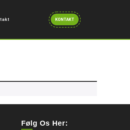
Get
takt
KONTAKT
A
Quote
Følg Os Her: