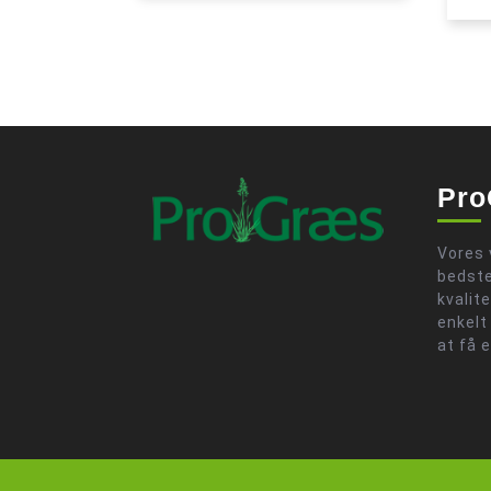
Pro
Vores 
bedste
kvalit
enkelt
at få 