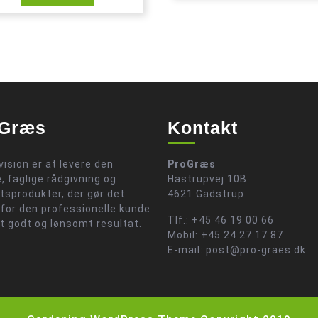
Græs
Kontakt
vision er at levere den
ProGræs
, faglige rådgivning og
Hastrupvej 10B
etsprodukter, der gør det
4621 Gadstrup
 for den professionelle kunde
Tlf.: +45 46 19 00 66
et godt og lønsomt resultat.
Mobil: +45 24 27 17 87
E-mail: post@pro-graes.dk