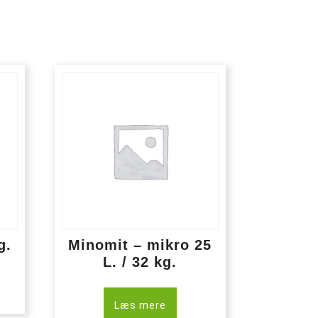
g.
Minomit – mikro 25
L. / 32 kg.
Læs mere