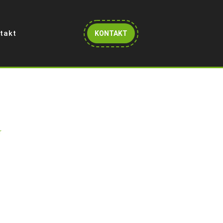
Get
takt
KONTAKT
A
Quote
r