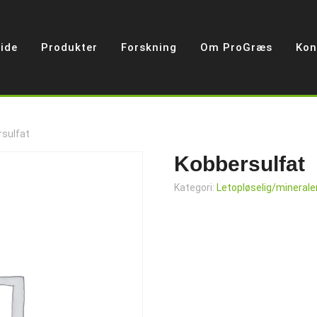
ide
Produkter
Forskning
Om ProGræs
Kon
rsulfat
Kobbersulfat
Kategori:
Letopløselig/minerale