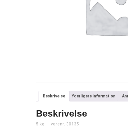
Beskrivelse
Yderligere information
Anm
Beskrivelse
5 kg. – varenr.
30135