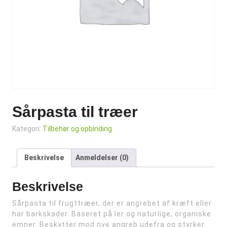
Sårpasta til træer
Kategori:
Tilbehør og opbinding
Beskrivelse
Anmeldelser (0)
Beskrivelse
Sårpasta til frugttræer, der er angrebet af kræft eller
har barkskader. Baseret på ler og naturlige, organiske
emner. Beskytter mod nye angreb udefra og styrker