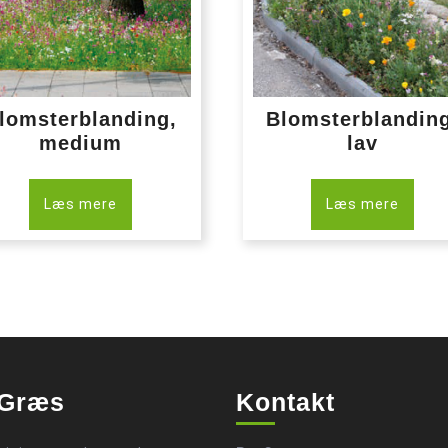
lomsterblanding,
Blomsterblandin
medium
lav
Læs mere
Læs mere
Græs
Kontakt