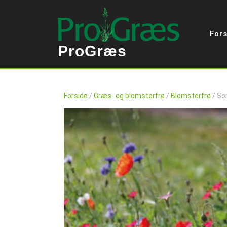
Skip
to
content
Fors
ProGræs
Forside
/
Græs- og blomsterfrø
/
Blomsterfrø
/ So