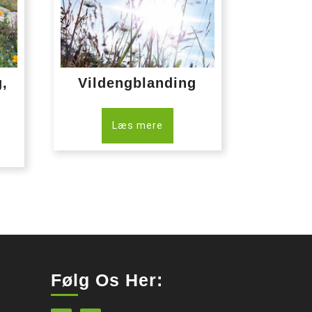
g,
Vildengblanding
Læs mere
Følg Os Her: