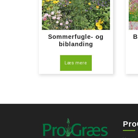
Sommerfugle- og
B
biblanding
Læs mere
Pro