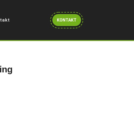
Get
takt
KONTAKT
A
Quote
ing