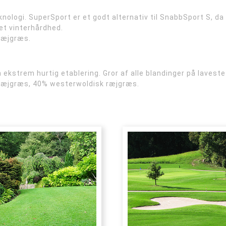
ogi. SuperSport er et godt alternativ til SnabbSport S, da m
et vinterhårdhed.
ræjgræs.
strem hurtig etablering. Gror af alle blandinger på laveste 
 ræjgræs, 40% westerwoldisk ræjgræs.