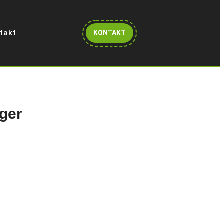
Get
takt
KONTAKT
A
Quote
ger