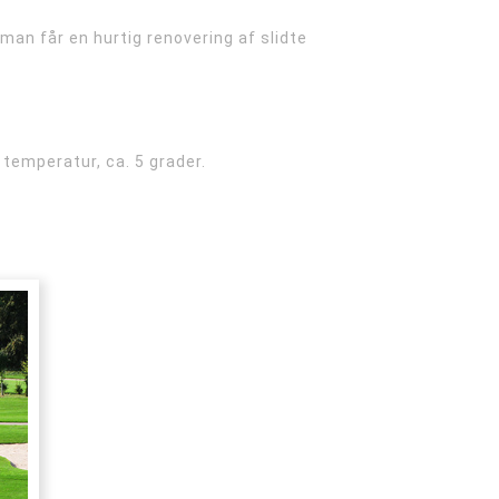
an får en hurtig renovering af slidte
temperatur, ca. 5 grader.