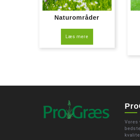
Naturområder
Læs mere
Pro
Vores 
bedste
kvalit