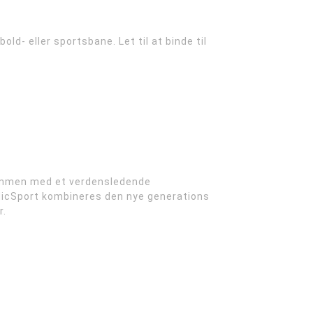
d- eller sportsbane. Let til at binde til
 sammen med et verdensledende
dicSport kombineres den nye generations
r.