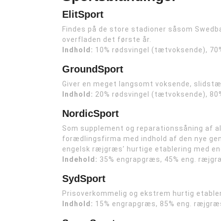
ElitSport
Findes på de store stadioner såsom Swedbank
overfladen det første år.
Indhold:
10% rødsvingel (tætvoksende), 70
GroundSport
Giver en meget langsomt voksende, slidstæ
Indhold:
20% rødsvingel (tætvoksende), 80
NordicSport
Som supplement og reparationssåning af al
forædlingsfirma med indhold af den nye ge
engelsk ræjgræs’ hurtige etablering med e
Indehold:
35% engrapgræs, 45% eng. ræjgræ
SydSport
Prisoverkommelig og ekstrem hurtig etableri
Indhold:
15% engrapgræs, 85% eng. ræjgræ