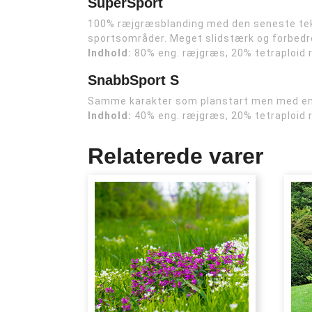
SuperSport
100% ræjgræsblanding med den seneste teknol
sportsområder. Meget slidstærk og forbedr
Indhold:
80% eng. ræjgræs, 20% tetraploid 
SnabbSport S
Samme karakter som planstart men med en ek
Indhold:
40% eng. ræjgræs, 20% tetraploid
Relaterede varer