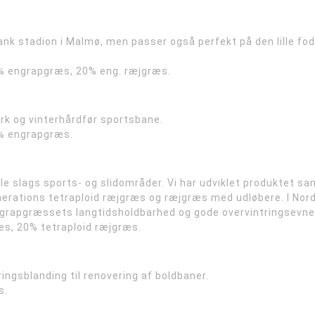
 stadion i Malmø, men passer også perfekt på den lille fodbol
% engrapgræs, 20% eng. ræjgræs.
rk og vinterhårdfør sportsbane.
% engrapgræs.
le slags sports- og slidområder. Vi har udviklet produktet
nerations tetraploid ræjgræs og ræjgræs med udløbere. I Nor
ngrapgræssets langtidsholdbarhed og gode overvintringsevne
s, 20% tetraploid ræjgræs.
ngsblanding til renovering af boldbaner.
s.