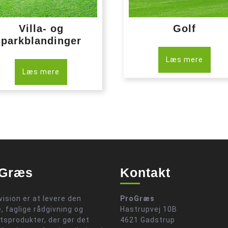
Villa- og
Golf
parkblandinger
Læs mere
Læs mere
Græs
Kontakt
vision er at levere den
ProGræs
, faglige rådgivning og
Hastrupvej 10B
etsprodukter, der gør det
4621 Gadstrup