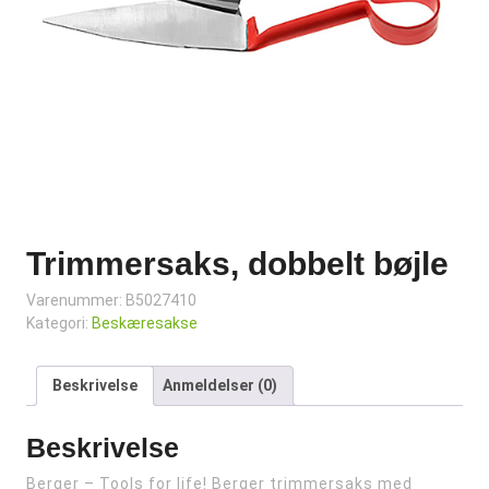
Trimmersaks, dobbelt bøjle
Varenummer:
B5027410
Kategori:
Beskæresakse
Beskrivelse
Anmeldelser (0)
Beskrivelse
Berger – Tools for life! Berger trimmersaks med