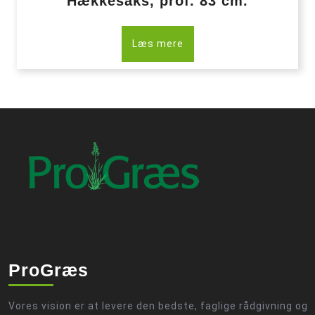
Hækkesaks, prof. 83 cm.
Læs mere
ProGræs
Vores vision er at levere den bedste, faglige rådgivning og