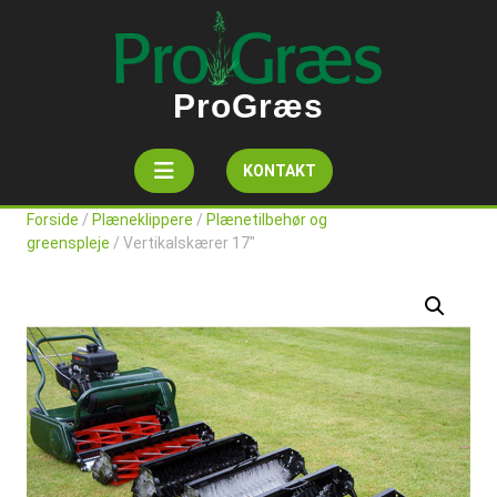
Skip
to
content
ProGræs
Open
Get
KONTAKT
A
Button
Quote
Forside
/
Plæneklippere
/
Plænetilbehør og
greenspleje
/ Vertikalskærer 17″