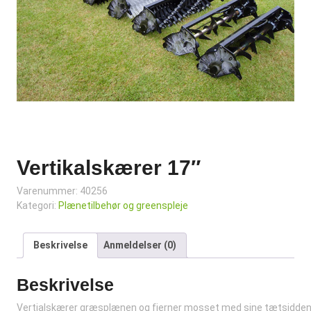
Vertikalskærer 17″
Varenummer:
40256
Kategori:
Plænetilbehør og greenspleje
Beskrivelse
Anmeldelser (0)
Beskrivelse
Vertialskærer græsplænen og fjerner mosset med sine tætsidden