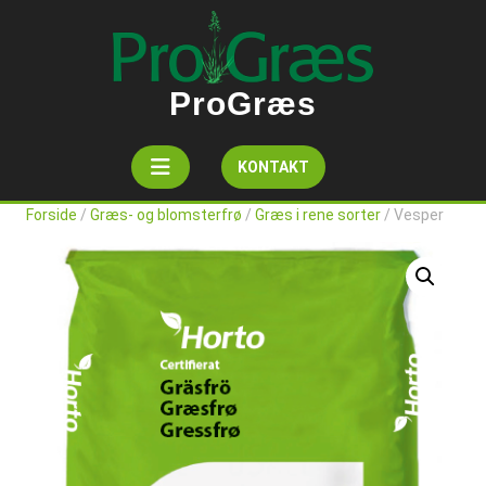
Skip
to
content
ProGræs
Open
Get
KONTAKT
A
Button
Quote
Forside
/
Græs- og blomsterfrø
/
Græs i rene sorter
/ Vesper