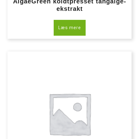
AlgaeGreen koldtpresset tangalge-
ekstrakt
Læs mere