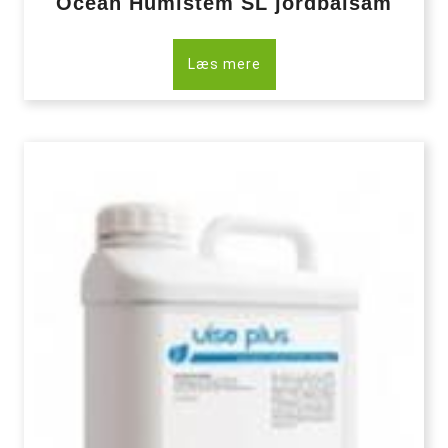
Ocean Humistem SL jordbalsam
Læs mere