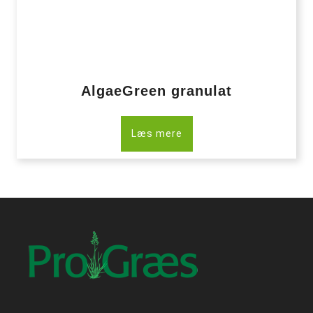
AlgaeGreen granulat
Læs mere