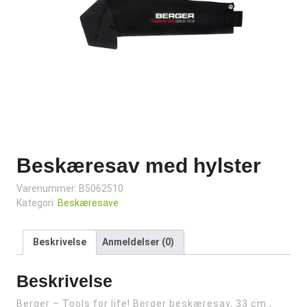
Beskæresav med hylster
Varenummer:
B5062510
Kategori:
Beskæresave
Beskrivelse
Anmeldelser (0)
Beskrivelse
Berger – Tools for life! Berger beskæresav, 33 cm.,