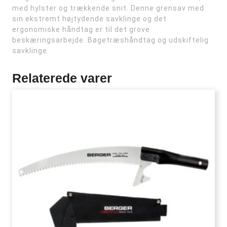
med hylster og trækkende snit. Denne grensav med
sin ekstremt højtydende savklinge og det
ergonomiske håndtag er til det grove
beskæringsarbejde. Bøgetræshåndtag og udskiftelig
savklinge.
Relaterede varer