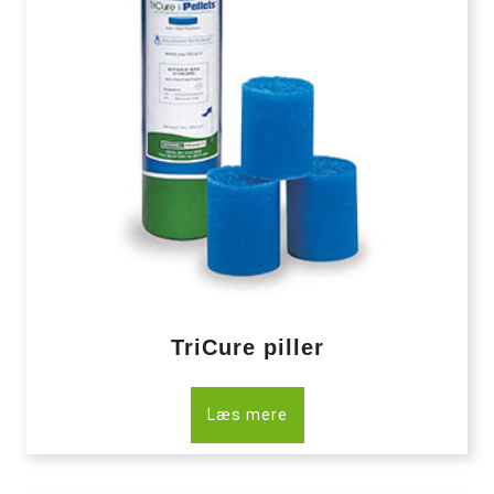
TriCure piller
Læs mere