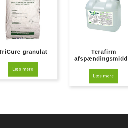
TriCure granulat
Terafirm
afspændingsmidd
Læs mere
Læs mere