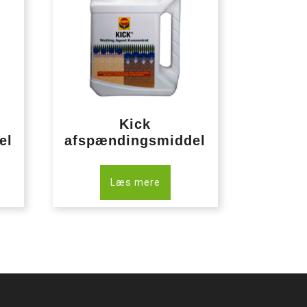
Kick
el
afspændingsmiddel
Læs mere