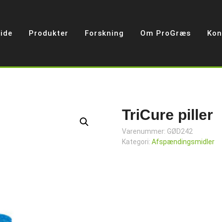
ide
Produkter
Forskning
Om ProGræs
Kon
TriCure piller
Varenummer:
GØD242
Kategori:
Afspændingsmidler