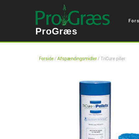
Skip
to
content
Fors
ProGræs
Forside
/
Afspændingsmidler
/ TriCure piller