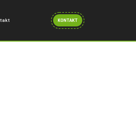
Get
takt
KONTAKT
A
Quote