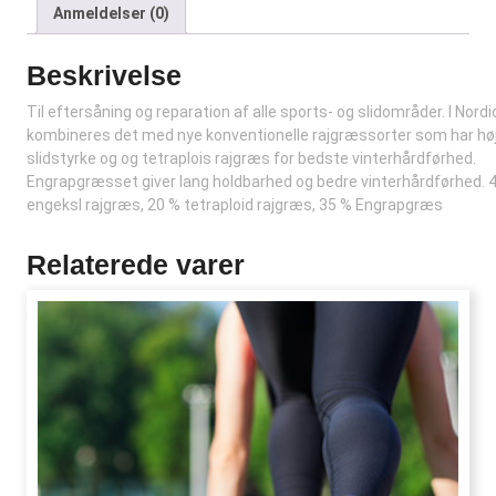
Anmeldelser (0)
Beskrivelse
Til eftersåning og reparation af alle sports- og slidområder. I Nord
kombineres det med nye konventionelle rajgræssorter som har hø
slidstyrke og og tetraplois rajgræs for bedste vinterhårdførhed.
Engrapgræsset giver lang holdbarhed og bedre vinterhårdførhed. 
engeksl rajgræs, 20 % tetraploid rajgræs, 35 % Engrapgræs
Relaterede varer