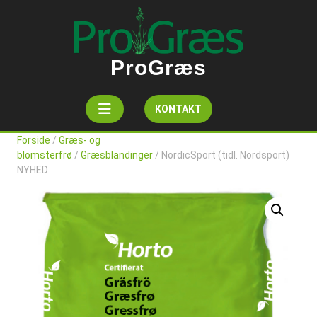
Skip
to
content
ProGræs
Open
Get
KONTAKT
A
Button
Quote
Forside
/
Græs- og
blomsterfrø
/
Græsblandinger
/ NordicSport (tidl. Nordsport)
NYHED